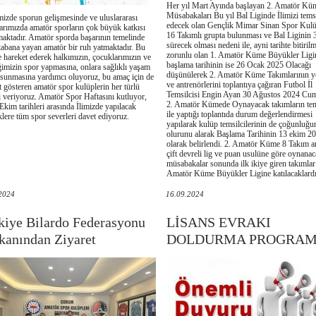
Her yıl Mart Ayında başlayan 2. Amatör Kü
Müsabakaları Bu yıl Bal Liginde İlimizi tems
izde sporun gelişmesinde ve uluslararası
edecek olan Gençlik Mimar Sinan Spor Kul
larımızda amatör sporların çok büyük katkısı
16 Takımlı grupta bulunması ve Bal Liginin 
aktadır. Amatör sporda başarının temelinde
sürecek olması nedeni ile, ayni tarihte bitiril
tabana yayan amatör bir ruh yatmaktadır. Bu
zorunlu olan 1. Amatör Küme Büyükler Ligi
le hareket ederek halkımızın, çocuklarımızın ve
başlama tarihinin ise 26 Ocak 2025 Olacağı
ğimizin spor yapmasına, onlara sağlıklı yaşam
düşünülerek 2. Amatör Küme Takımlarının yö
 sunmasına yardımcı oluyoruz, bu amaç için de
ve antrenörlerini toplantıya çağıran Futbol İl
et gösteren amatör spor kulüplerin her türlü
Temsilcisi Engin Ayan 30 Ağustos 2024 C
i veriyoruz. Amatör Spor Haftasını kutluyor,
2. Amatör Kümede Oynayacak takımların tems
Ekim tarihleri arasında İlimizde yapılacak
ile yaptığı toplantıda durum değerlendirmesi
iklere tüm spor severleri davet ediyoruz.
yapılarak kulüp temsilcilerinin de çoğunluğ
olurunu alarak Başlama Tarihinin 13 ekim 2
olarak belirlendi. 2. Amatör Küme 8 Takım a
çift devreli lig ve puan usulüne göre oynanac
müsabakalar sonunda ilk ikiye giren takımlar
Amatör Küme Büyükler Ligine katılacaklard
2024
16.09.2024
kiye Bilardo Federasyonu
LİSANS EVRAKI
kanından Ziyaret
DOLDURMA PROGRAM