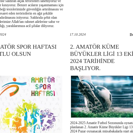
rine saldıran alçak teröristleri lanetliyoruz ve
le kınıyoruz. Benzer acıların yaşanmaması için
beği tesislerimizde güvenliğin artırılmasını ve
saret eden teröristlerin en ağıt şekilde
dırılmasını istiyoruz. Saldırıda şehit olan
erimize Allah'tan rahmet ailelerine sabır ve
ığı, yaralılarımıza acil şifalar diliyoruz.
2024
17.10.2024
D
ATÖR SPOR HAFTASI
2. AMATÖR KÜME
TLU OLSUN
BÜYÜKLER LİGİ 13 EK
2024 TARİHİNDE
BAŞLIYOR.
2024-2025 Amatör Futbol Sezonunda oynatı
planlanan 2. Amatör Küme Büyükler Ligi 1
2024 Pazar oynanacak müsabakalarla start al