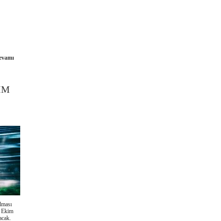
evamı
İM
lması
3 Ekim
acak.