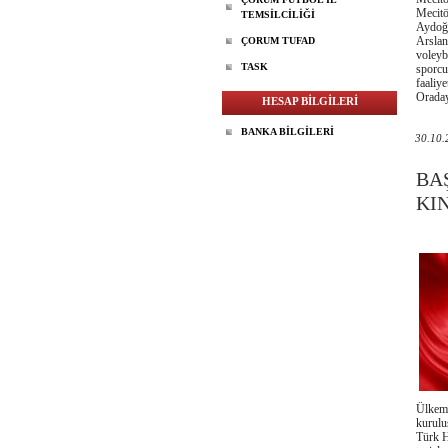
Mecitö
TEMSİLCİLİĞİ
Aydoğd
Arslan 
ÇORUM TUFAD
voleyb
TASK
sporcu
faaliy
Oraday
HESAP BİLGİLERİ
BANKA BİLGİLERİ
30.10.
BA
KI
Ülkemi
kurulu
Türk H