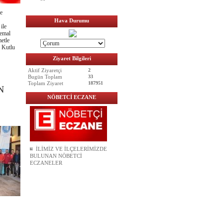
ve
Hava Durumu
ile
emal
metle
 Kutlu
Ziyaret Bilgileri
Aktif Ziyaretçi
2
Bugün Toplam
33
Toplam Ziyaret
187951
N
NÖBETCİ ECZANE
İLİMİZ VE İLÇELERİMİZDE
BULUNAN NÖBETCİ
ECZANELER