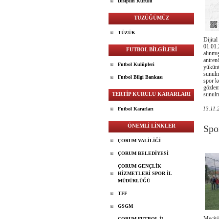
Disiplin Kurulu
TÜZÜĞÜMÜZ
TÜZÜK
Dijita
01.01.
FUTBOL BİLGİLERİ
alınmış
antrenö
Futbol Kulüpleri
yükünü 
sunulm
Futbol Bilgi Bankası
spor ko
gözlem
TERTİP KURULU KARARLARI
sunulm
13.11.
Futbol Kararları
ÖNEMLİ LİNKLER
Spo
ÇORUM VALİLİĞİ
ÇORUM BELEDİYESİ
ÇORUM GENÇLİK
HİZMETLERİ SPOR İL
MÜDÜRLÜĞÜ
TFF
GSGM
Mecitö
ÇORUM FUTBOL İL