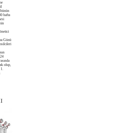
me
il
übünün
30 hafta
mesi
nin
netici
uma Günü
ilcileri
unun
024
rasında
ak olup,
 1.
ı
I