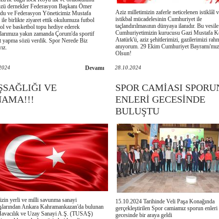
zü dernekler Federasyon Başkanı Ömer
Aziz milletimizin zaferle neticelenen istiklâl 
u ve Federasyon Yöneticimiz Mustafa
istikbal mücadelesinin Cumhuriyet ile
ile birlikte ziyaret ettik okulumuza futbol
taçlandırılmasının dünyaya ilanıdır. Bu vesile 
ol ve basketbol topu hediye ederek
Cumhuriyetimizin kurucusu Gazi Mustafa K
larımıza yakın zamanda Çorum'da sportif
Atatürk'ü, aziz şehitlerimizi, gazilerimizi rah
et yapma sözü verdik. Spor Nerede Biz
anıyorum. 29 Ekim Cumhuriyet Bayramı'mız
ız.
Olsun!
2024
Devamı
28.10.2024
ŞSAĞLIĞI VE
SPOR CAMİASI SPORU
NAMA!!!
ENLERİ GECESİNDE
BULUŞTU
zin yerli ve milli savunma sanayi
15.10.2024 Tarihinde Veli Paşa Konağında
şlarından Ankara Kahramankazan'da bulunan
gerçekleştirilen Spor camiamız sporun enleri
avacılık ve Uzay Sanayi A.Ş. (TUSAŞ)
gecesinde bir araya geldi