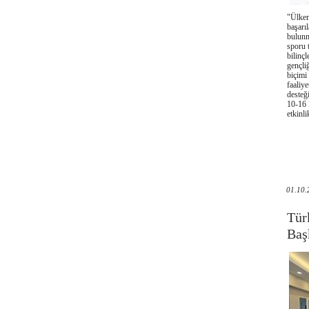
"Ülkem
başarı
bulunm
sporu 
bilinç
gençli
biçimi
faaliy
desteğ
10-16 
etkinl
01.10.
Tür
Baş