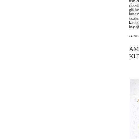
tesisle
şiddet
göz be
buna ce
cezalan
kardeşl
başsağl
24.10.
AM
KU