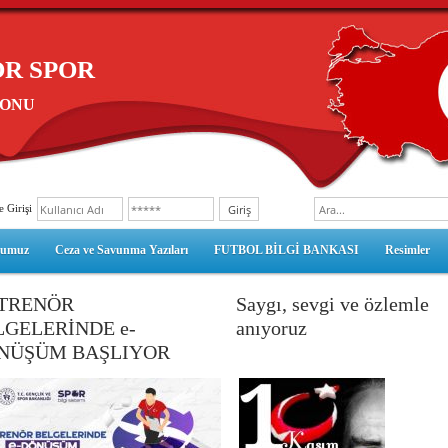
R SPOR
YONU
 Girişi
numuz
Ceza ve Savunma Yazıları
FUTBOL BİLGİ BANKASI
Resimler
TRENÖR
Saygı, sevgi ve özlemle
LGELERİNDE e-
anıyoruz
NÜŞÜM BAŞLIYOR