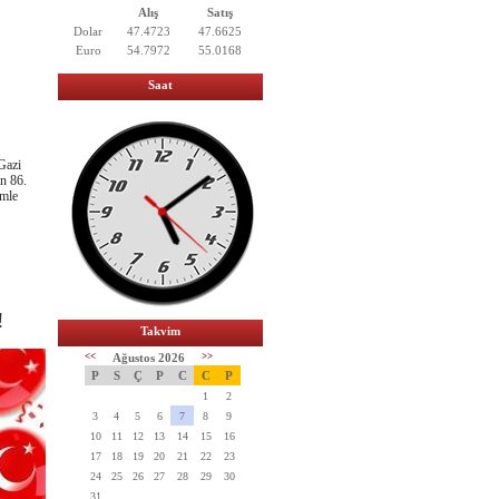
Alış
Satış
Dolar
47.4723
47.6625
Euro
54.7972
55.0168
Saat
Gazi
n 86.
emle
!
Takvim
<<
Ağustos 2026
>>
P
S
Ç
P
C
C
P
1
2
3
4
5
6
7
8
9
10
11
12
13
14
15
16
17
18
19
20
21
22
23
24
25
26
27
28
29
30
31