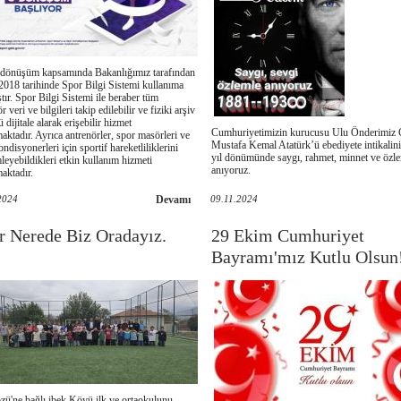
l dönüşüm kapsamında Bakanlığımız tarafından
2018 tarihinde Spor Bilgi Sistemi kullanıma
tır. Spor Bilgi Sistemi ile beraber tüm
r veri ve bilgileri takip edilebilir ve fiziki arşiv
dijitale alarak erişebilir hizmet
Cumhuriyetimizin kurucusu Ulu Önderimiz 
aktadır. Ayrıca antrenörler, spor masörleri ve
Mustafa Kemal Atatürk’ü ebediyete intikalini
ndisyonerleri için sportif hareketliliklerini
yıl dönümünde saygı, rahmet, minnet ve özl
leyebildikleri etkin kullanım hizmeti
anıyoruz.
aktadır.
2024
Devamı
09.11.2024
r Nerede Biz Oradayız.
29 Ekim Cumhuriyet
Bayramı'mız Kutlu Olsun
zü'ne bağlı ibek Köyü ilk ve ortaokulunu