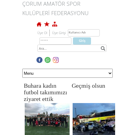
ÇORUM AMATÖR SPOR
KULÜPLERİ FEDERASYONU
Üye Ol
Üye Girişi
Buhara kadın
Geçmiş olsun
futbol takımımızı
ziyaret ettik