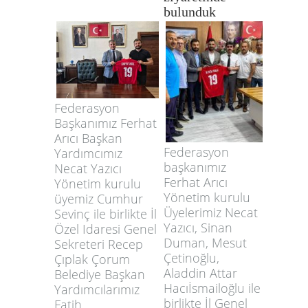
bulunduk
Federasyon
Başkanımız Ferhat
Arıcı Başkan
Federasyon
Yardımcımız
başkanımız
Necat Yazıcı
Ferhat Arıcı
Yönetim kurulu
Yönetim kurulu
üyemiz Cumhur
Üyelerimiz Necat
Sevinç ile birlikte İl
Yazıcı, Sinan
Özel Idaresi Genel
Duman, Mesut
Sekreteri Recep
Çetinoğlu,
Çıplak Çorum
Aladdin Attar
Belediye Başkan
Hacıİsmailoğlu ile
Yardımcılarımız
birlikte İl Genel
Fatih