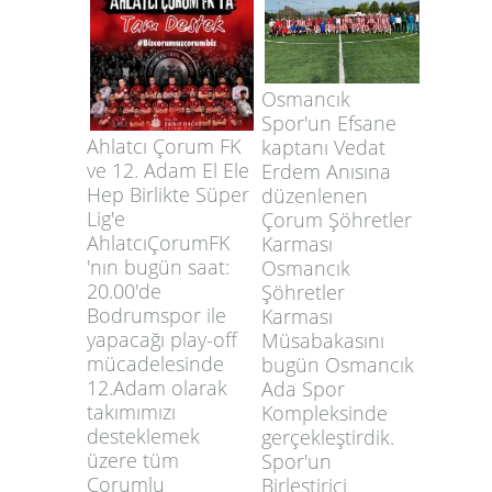
Osmancık
Spor'un Efsane
Ahlatcı Çorum FK
kaptanı Vedat
ve 12. Adam El Ele
Erdem Anısına
Hep Birlikte Süper
düzenlenen
Lig'e
Çorum Şöhretler
AhlatcıÇorumFK
Karması
'nın bugün saat:
Osmancık
20.00'de
Şöhretler
Bodrumspor ile
Karması
yapacağı play-off
Müsabakasını
mücadelesinde
bugün Osmancık
12.Adam olarak
Ada Spor
takımımızı
Kompleksinde
desteklemek
gerçekleştirdik.
üzere tüm
Spor'un
Çorumlu
Birleştirici