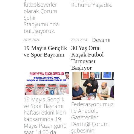
futbolseverler
Ruhunu Yaşadık.
olarak Çorum
Şehir
Stadyumu'nda
buluşuyoruz.
Devamı
20.05.2024
20.05.2024
19 Mayıs Gençlik
30 Yaş Orta
ve Spor Bayramı
Kuşak Futbol
Turnuvası
Başlıyor
19 Mayıs Gençlik
Federasyonumuz
ve Spor Bayramı
ile Anadolu
haftası etkinlikleri
Gazeteciler
kapsamında 19
Derneği Çorum
Mayıs Pazar günü
şubesinin
saat 14.00 da