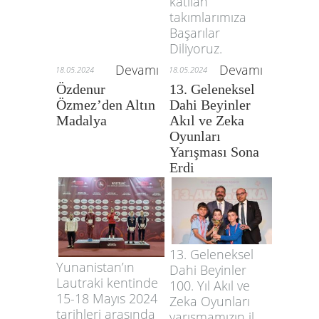
katılan
takımlarımıza
Başarılar
Diliyoruz.
Devamı
Devamı
18.05.2024
18.05.2024
Özdenur
13. Geleneksel
Özmez’den Altın
Dahi Beyinler
Madalya
Akıl ve Zeka
Oyunları
Yarışması Sona
Erdi
13. Geleneksel
Yunanistan’ın
Dahi Beyinler
Lautraki kentinde
100. Yıl Akıl ve
15-18 Mayıs 2024
Zeka Oyunları
tarihleri arasında
yarışmamızın il