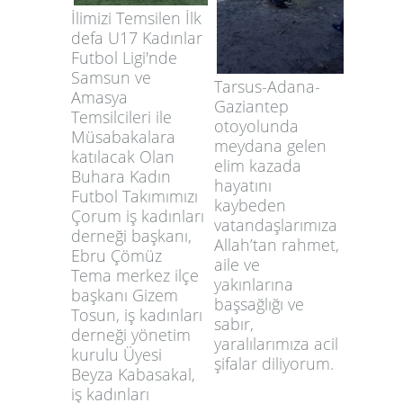
İlimizi Temsilen İlk
defa U17 Kadınlar
Futbol Ligi'nde
Samsun ve
Tarsus-Adana-
Amasya
Gaziantep
Temsilcileri ile
otoyolunda
Müsabakalara
meydana gelen
katılacak Olan
elim kazada
Buhara Kadın
hayatını
Futbol Takımımızı
kaybeden
Çorum iş kadınları
vatandaşlarımıza
derneği başkanı,
Allah’tan rahmet,
Ebru Çömüz
aile ve
Tema merkez ilçe
yakınlarına
başkanı Gizem
başsağlığı ve
Tosun, iş kadınları
sabır,
derneği yönetim
yaralılarımıza acil
kurulu Üyesi
şifalar diliyorum.
Beyza Kabasakal,
iş kadınları