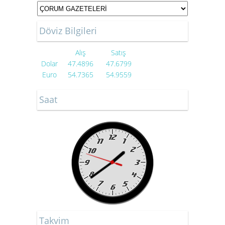
Döviz Bilgileri
Alış
Satış
Dolar
47.4896
47.6799
Euro
54.7365
54.9559
Saat
Takvim