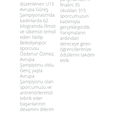
düzenlenen U15
finalini 35
Avrupa Güreş
okuldan 315
Şampiyonası’nda
sporcumuzun
kadınlarda 62
katılımıyla
kilogramda İlimizi
gerçekleştirdik.
ve ülkemizi temsil
Yarışmaların
eden İskilip
ardından
Belediyespor
dereceye giren
sporcusu
öğrencilerimize
Özdenur Özmez,
ödüllerini takdim
Avrupa
ettik.
Şampiyonu oldu.
Genç yaşta
Avrupa
Şampiyonu olan
sporcumuzu ve
antrenörlerimizi
tebrik eder
başarılarının
devamını dilerim