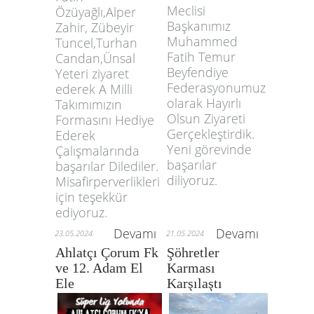
Meclisi
Özüyağlı,Alper
Başkanımız
Zahir, Zübeyir
Muhammed
Tuncel,Turhan
Fatih Temur
Candan,Ünsal
Beyfendiye
Yeteri ziyaret
Federasyonumuz
ederek A Milli
olarak Hayırlı
Takımımızın
Olsun Ziyareti
Formasını Hediye
Gerçekleştirdik.
Ederek
Yeni görevinde
Çalışmalarında
başarılar
başarılar Dilediler.
diliyoruz.
Misafirperverlikleri
için teşekkür
ediyoruz.
Devamı
Devamı
23.05.2024
21.05.2024
Ahlatçı Çorum Fk
Şöhretler
ve 12. Adam El
Karması
Ele
Karşılaştı