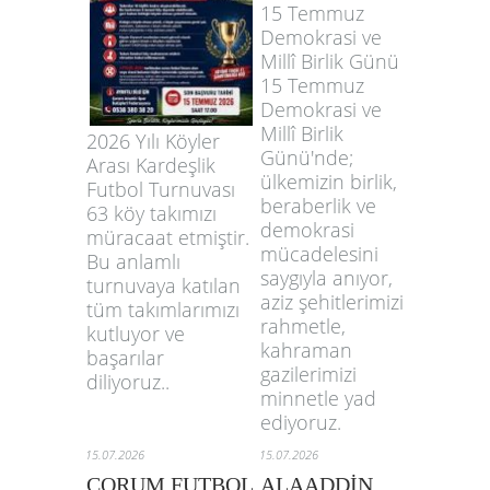
15 Temmuz
Demokrasi ve
Millî Birlik Günü
15 Temmuz
Demokrasi ve
Millî Birlik
2026 Yılı Köyler
Günü'nde;
Arası Kardeşlik
ülkemizin birlik,
Futbol Turnuvası
beraberlik ve
63 köy takımızı
demokrasi
müracaat etmiştir.
mücadelesini
Bu anlamlı
saygıyla anıyor,
turnuvaya katılan
aziz şehitlerimizi
tüm takımlarımızı
rahmetle,
kutluyor ve
kahraman
başarılar
gazilerimizi
diliyoruz..
minnetle yad
ediyoruz.
15.07.2026
15.07.2026
ÇORUM FUTBOL
ALAADDİN