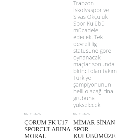
Trabzon
İskofyaspor ve
Sivas Okçuluk
Spor Kulübü
mücadele
edecek. Tek
devreli lig
statüsüne göre
oynanacak
maçlar sonunda
birinci olan takım
Türkiye
şampiyonunun
belli olacağı final
grubuna
yükselecek.
06.05.2026
06.05.2026
ÇORUM FK U17
MİMAR SİNAN
SPORCULARINA
SPOR
MORAL
KULÜBÜMÜZE