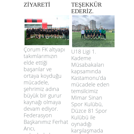
ZİYARETİ
TEŞEKKÜR
EDERİZ.
Çorum FK altyapı
U18 Ligi 1.
takımlarımızın
Kademe
elde ettiği
Müsabakaları
başarılar ve
kapsamında
ortaya koyduğu
Kastamonu’da
mücadele,
mücadele eden
şehrimiz adına
temsilcimiz
büyük bir gurur
Mimar Sinan
kaynağı olmaya
Spor Kulübü,
devam ediyor.
Düzce 81 Spor
Federasyon
Kulübü ile
Başkanımız Ferhat
oynadığı
Arıcı,
karşılaşmada