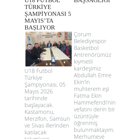
U18 FUTBOL
BAŞSAĞLIĞI
TÜRKİYE
ŞAMPİYONASI 5
MAYIS’TA
BAŞLIYOR
Çorum
Belediyespor
Basketbol
Antrenörümüz
kıymetli
kardeşimiz
U18 Futbol
Abdullah Emre
Türkiye
Ekin'in
Şampiyonası, 05
muhterem eşi
Mayıs 2026
Fatma Ekin
tarihinde
Hammefendi’nin
başlayacak.
vefatını derin bir
Kastamonu,
üzüntüyle
Merzifon, Samsun
öğrenmiş
ve Sivas illerinden
bulunmaktayım.
katılacak
Merhumeye