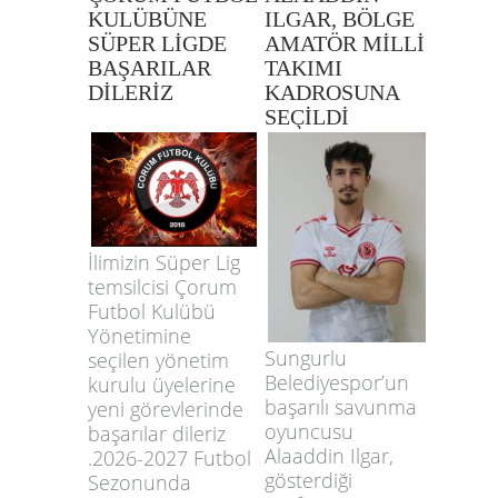
KULÜBÜNE
ILGAR, BÖLGE
SÜPER LİGDE
AMATÖR MİLLİ
BAŞARILAR
TAKIMI
DİLERİZ
KADROSUNA
SEÇİLDİ
İlimizin Süper Lig
temsilcisi Çorum
Futbol Kulübü
Yönetimine
Sungurlu
seçilen yönetim
Belediyespor’un
kurulu üyelerine
başarılı savunma
yeni görevlerinde
oyuncusu
başarılar dileriz
Alaaddin Ilgar,
.2026-2027 Futbol
gösterdiği
Sezonunda