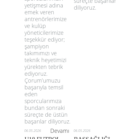
süreçte başarılar
yetişmesi adına
diliyoruz.
emek veren
antrenörlerimize
ve kulüp
yöneticilerimize
teşekkür ediyor;
şampiyon
takımımızı ve
teknik heyetimizi
yürekten tebrik
ediyoruz.
Çorum’umuzu
başarıyla temsil
eden
sporcularımıza
bundan sonraki
süreçte de üstün
başarılar diliyoruz.
Devamı
06.05.2026
06.05.2026