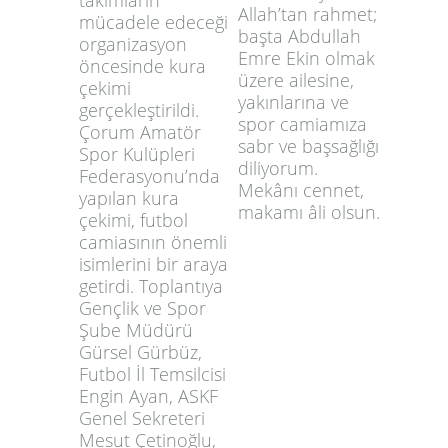
takımların
Allah’tan rahmet;
mücadele edeceği
başta Abdullah
organizasyon
Emre Ekin olmak
öncesinde kura
üzere ailesine,
çekimi
yakınlarına ve
gerçekleştirildi.
spor camiamıza
Çorum Amatör
sabr ve başsağlığı
Spor Kulüpleri
diliyorum.
Federasyonu’nda
Mekânı cennet,
yapılan kura
makamı âli olsun.
çekimi, futbol
camiasının önemli
isimlerini bir araya
getirdi. Toplantıya
Gençlik ve Spor
Şube Müdürü
Gürsel Gürbüz,
Futbol İl Temsilcisi
Engin Ayan, ASKF
Genel Sekreteri
Mesut Çetinoğlu,