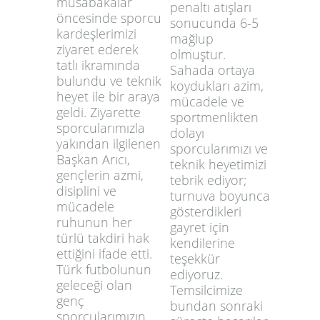
müsabakalar
penaltı atışları
öncesinde sporcu
sonucunda 6-5
kardeşlerimizi
mağlup
ziyaret ederek
olmuştur.
tatlı ikramında
Sahada ortaya
bulundu ve teknik
koydukları azim,
heyet ile bir araya
mücadele ve
geldi. Ziyarette
sportmenlikten
sporcularımızla
dolayı
yakından ilgilenen
sporcularımızı ve
Başkan Arıcı,
teknik heyetimizi
gençlerin azmi,
tebrik ediyor;
disiplini ve
turnuva boyunca
mücadele
gösterdikleri
ruhunun her
gayret için
türlü takdiri hak
kendilerine
ettiğini ifade etti.
teşekkür
Türk futbolunun
ediyoruz.
geleceği olan
Temsilcimize
genç
bundan sonraki
sporcularımızın