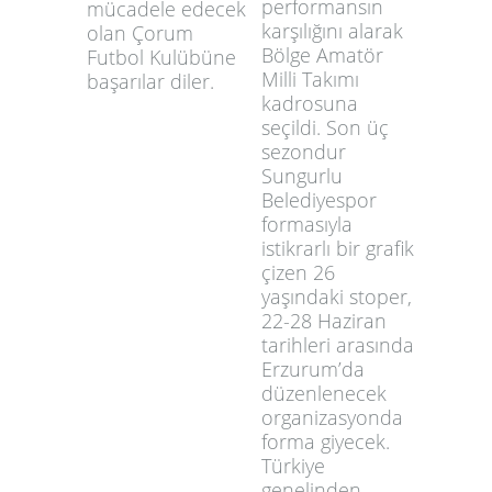
performansın
mücadele edecek
karşılığını alarak
olan Çorum
Bölge Amatör
Futbol Kulübüne
Milli Takımı
başarılar diler.
kadrosuna
seçildi. Son üç
sezondur
Sungurlu
Belediyespor
formasıyla
istikrarlı bir grafik
çizen 26
yaşındaki stoper,
22-28 Haziran
tarihleri arasında
Erzurum’da
düzenlenecek
organizasyonda
forma giyecek.
Türkiye
genelinden