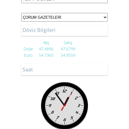
Döviz Bilgileri
Alış
Satış
Dolar
47.4896
47.6799
Euro
54.7365
54.9559
Saat