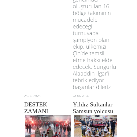
oluşturulan 16
bölge takımının
mücadele
edeceği
turnuvada
şampiyon olan
ekip, ülkemizi
Çin’de temsil
etme hakkı elde
edecek. Sungurlu
Alaaddin Ilgar’i
tebrik ediyor
başarılar dileriz
25.06.2026
24.06.2026
DESTEK
Yıldız Sultanlar
ZAMANI
Samsun yolcusu