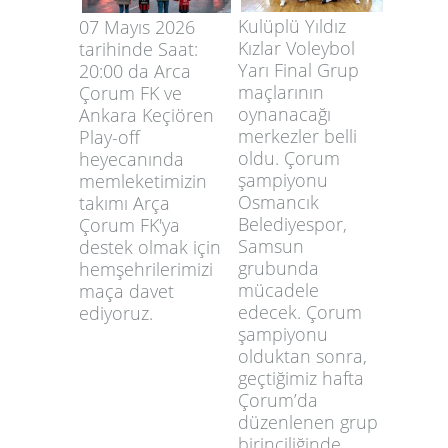
Kulüplü Yıldız
07 Mayıs 2026
Kızlar Voleybol
tarihinde Saat:
Yarı Final Grup
20:00 da Arca
maçlarının
Çorum FK ve
oynanacağı
Ankara Keçiören
merkezler belli
Play-off
oldu. Çorum
heyecanında
şampiyonu
memleketimizin
Osmancık
takımı Arça
Belediyespor,
Çorum FK'ya
Samsun
destek olmak için
grubunda
hemşehrilerimizi
mücadele
maça davet
edecek. Çorum
ediyoruz.
şampiyonu
olduktan sonra,
geçtiğimiz hafta
Çorum’da
düzenlenen grup
birinciliğinde