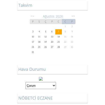
Takvim
Ağustos 2026
<<
>>
P
S
Ç
P
C
C
P
1
2
3
4
5
6
7
8
9
10
11
12
13
14
15
16
17
18
19
20
21
22
23
24
25
26
27
28
29
30
31
Hava Durumu
NÖBETCİ ECZANE