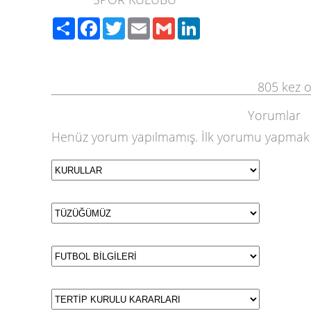
Paylaş
Facebook
Twitter
Email
Gmail
LinkedIn
805
kez 
Yorumlar
Henüz yorum yapılmamış. İlk yorumu yapmak